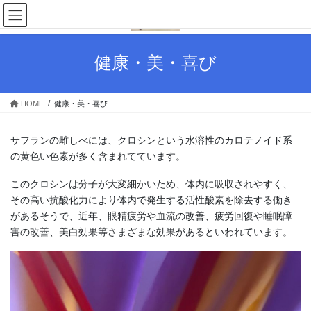
コ
ナ
ン
ビ
テ
ゲ
ン
ー
健康・美・喜び
ツ
シ
へ
ョ
ス
ン
HOME
健康・美・喜び
キ
に
ッ
移
プ
動
サフランの雌しべには、クロシンという水溶性のカロテノイド系
の黄色い色素が多く含まれてています。
このクロシンは分子が大変細かいため、体内に吸収されやすく、
その高い抗酸化力により体内で発生する活性酸素を除去する働き
があるそうで、近年、眼精疲労や血流の改善、疲労回復や睡眠障
害の改善、美白効果等さまざまな効果があるといわれています。